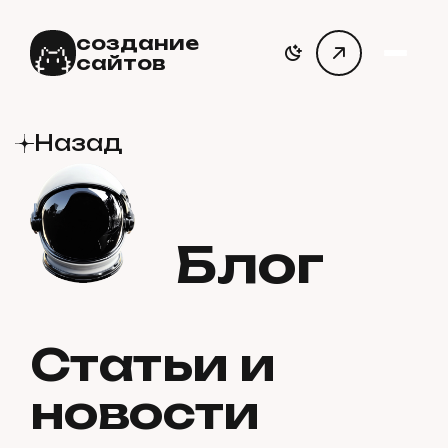
создание
сайтов
Назад
Блог
С
т
а
т
ь
и
и
н
о
в
о
с
т
и