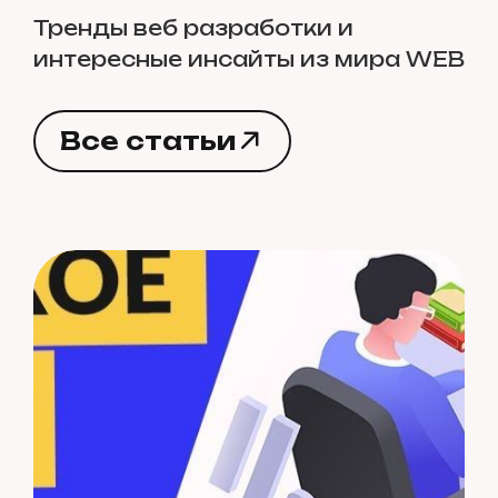
Тренды веб разработки и
интересные инсайты из мира WEB
В
с
е
с
т
а
т
ь
и
В
с
е
с
т
а
т
ь
и