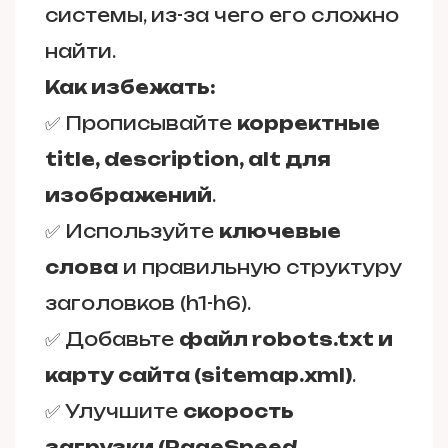
системы, из-за чего его сложно
найти.
Как избежать:
✅ Прописывайте
корректные
title, description, alt для
изображений
.
✅ Используйте
ключевые
слова
и правильную структуру
заголовков (
h1-h6
).
✅ Добавьте
файл robots.txt и
карту сайта (sitemap.xml)
.
✅ Улучшите
скорость
загрузки (PageSpeed