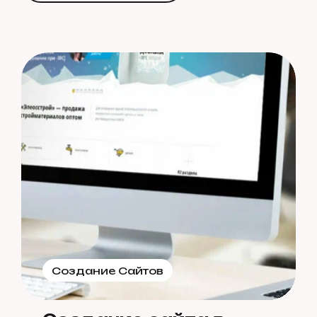
В
с
е
с
т
а
т
ь
и
Создание Сайтов