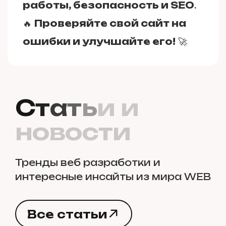
работы, безопасность и SEO
.
🔥
Проверяйте свой сайт на
ошибки и улучшайте его!
🚀
С
т
а
т
ь
и
и
н
о
в
о
с
т
и
Тренды веб разработки и
интересные инсайты из мира WEB
В
с
е
с
т
а
т
ь
и