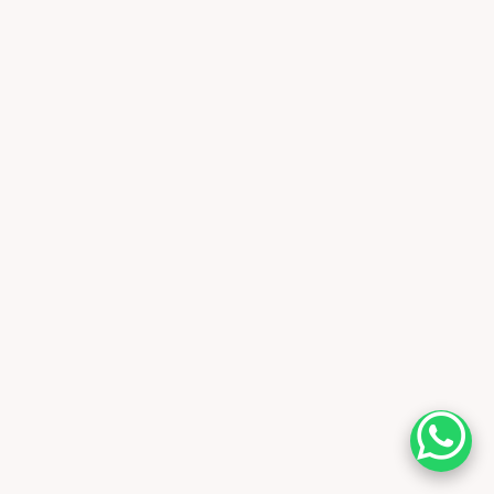
✓✓
Разработка
Frontemd
Backend
CMS
CRM