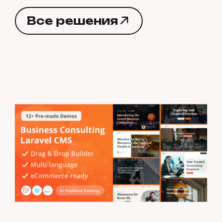
В
с
е
р
е
ш
е
н
и
я
В
с
е
р
е
ш
е
н
и
я