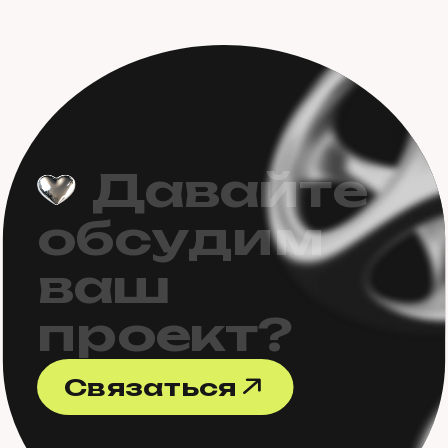
Д
а
в
а
й
т
е
о
б
с
у
д
и
м
в
а
ш
п
р
о
е
к
т
?
С
в
я
з
а
т
ь
с
я
С
в
я
з
а
т
ь
с
я