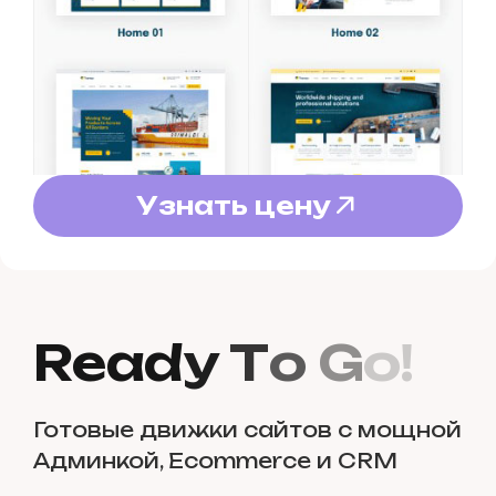
У
з
н
а
т
ь
ц
е
н
у
У
з
н
а
т
ь
ц
е
н
у
R
e
a
d
y
T
o
G
o
!
Готовые движки сайтов с мощной
Админкой, Ecommerce и CRM