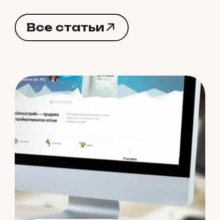
В
с
е
с
т
а
т
ь
и
В
с
е
с
т
а
т
ь
и