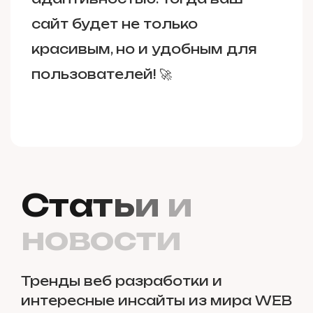
сайт будет не только
красивым, но и удобным для
пользователей! 🚀
С
т
а
т
ь
и
и
н
о
в
о
с
т
и
Тренды веб разработки и
интересные инсайты из мира WEB