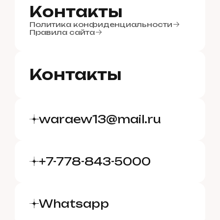
Б
К
л
о
о
н
г
т
а
к
т
ы
К
Политика конфиденциальности
о
н
т
а
к
т
ы
Правила сайта
Контакты
waraew13@mail.ru
+7-778-843-5000
Whatsapp