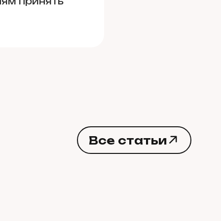
лям принять
В
с
е
с
т
а
т
ь
и
В
с
е
с
т
а
т
ь
и