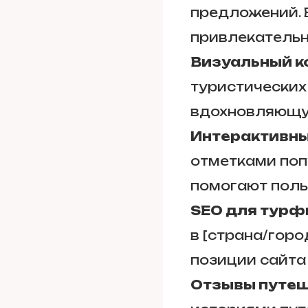
предложений. 
привлекатель
Визуальный к
туристических
вдохновляющу
Интерактивны
отметками поп
помогают поль
SEO для тур
в [страна/город
позиции сайта
Отзывы путе