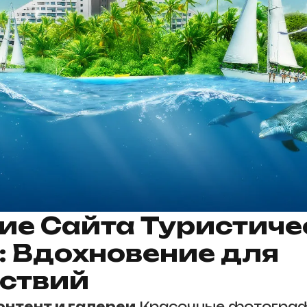
ие Сайта Туристиче
 Вдохновение для
ствий
онтент и галереи
Красочные фотограф