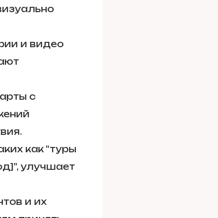
визуально
ии и видео
дают
арты с
жений
вия.
ких как "туры
од]", улучшает
тов и их