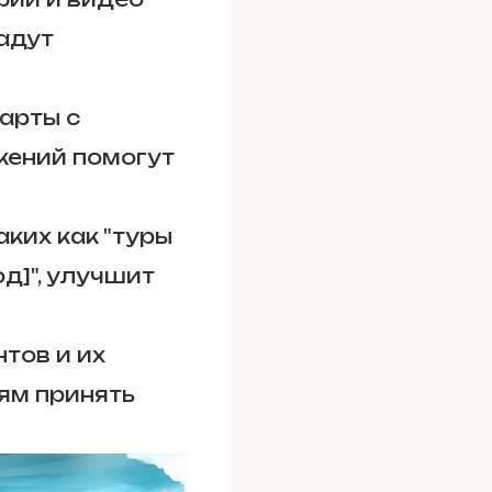
адут
арты с
жений помогут
ких как "туры
од]", улучшит
тов и их
ям принять