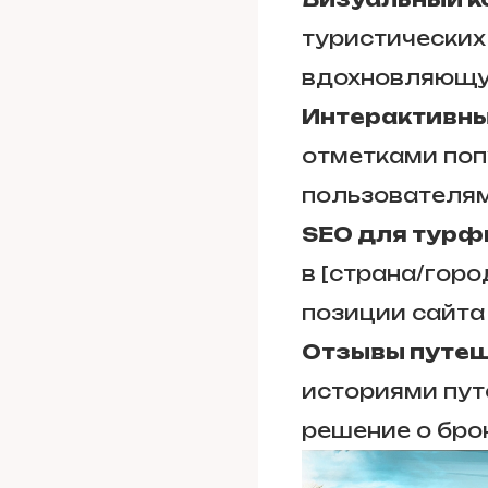
туристических
вдохновляющу
Интерактивны
отметками поп
пользователям
SEO для тур
в [страна/город
позиции сайта
Отзывы путе
историями пут
решение о бро