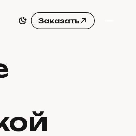
З
а
к
а
з
а
т
ь
З
а
к
а
з
а
т
ь
е
кой