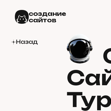
создание
сайтов
Назад
Са
Ту