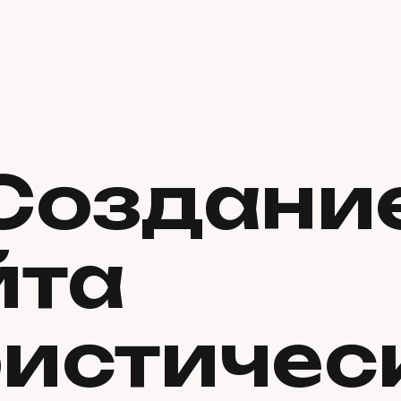
Создани
йта
ристичес