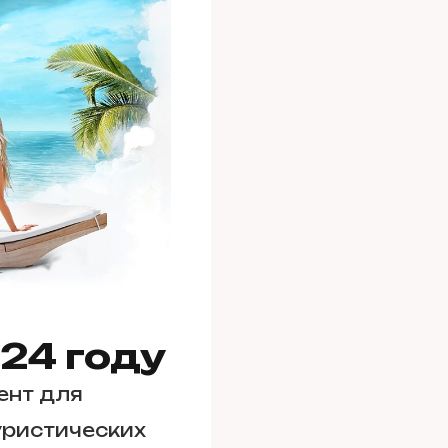
24 году
ент для
уристических