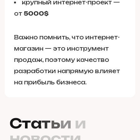
крупный интернет-проект —
от
5000$
Важно помнить, что интернет-
магазин — это инструмент
продаж, поэтому качество
разработки напрямую влияет
на прибыль бизнеса.
С
т
а
т
ь
и
и
н
о
в
о
с
т
и