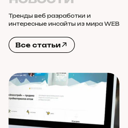
Тренды веб разработки и
интересные инсайты из мира WEB
В
с
е
с
т
а
т
ь
и
В
с
е
с
т
а
т
ь
и