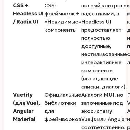
CSS +
CSS-
полный контроль
Headless UI
фреймворк +
над стилями, а
/ Radix UI
«Невидимые»
Headless UI
компоненты
предоставляет
д
полностью
н
доступные,
нестилизованные
интерактивные
л
компоненты
(выпадающие
списки, диалоги).
Vuetify
Официальные
Аналоги MUI, но
(для Vue),
библиотеки
заточенные под
V
Angular
для
экосистему
A
Material
фреймворков
Vue.js или Angular
соответственно.