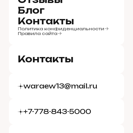
О
Б
л
т
з
о
ы
г
в
ы
Б
К
л
о
о
н
г
т
а
к
т
ы
К
Политика конфиденциальности
о
н
т
а
к
т
ы
Правила сайта
Контакты
waraew13@mail.ru
+7-778-843-5000