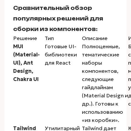
Сравнительный обзор
популярных решений для
сборки из компонентов:
Решение
Тип
Описание
MUI
Готовые UI-
Полноценные,
(Material-
библиотеки
тематические
UI), Ant
для React
наборы
п
Design,
компонентов,
Chakra UI
следующие
гайдлайнам
(Material Design и
др.). Готовы к
использованию
«из коробки».
Tailwind
Утилитарный
Tailwind дает