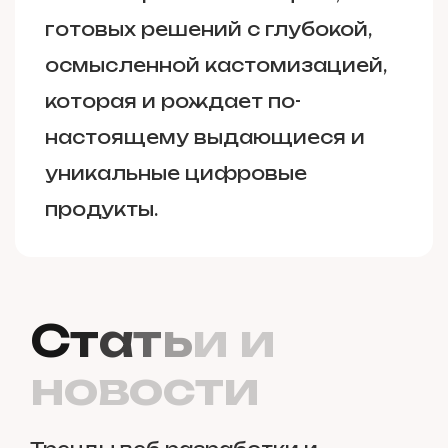
готовых решений с глубокой,
осмысленной кастомизацией,
которая и рождает по-
настоящему выдающиеся и
уникальные цифровые
продукты.
С
т
а
т
ь
и
и
н
о
в
о
с
т
и