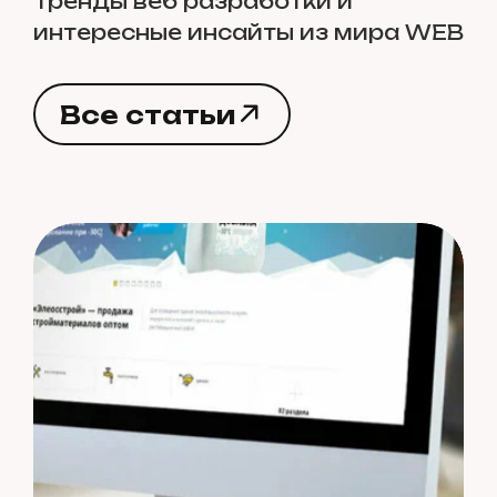
Тренды веб разработки и
интересные инсайты из мира WEB
В
с
е
с
т
а
т
ь
и
В
с
е
с
т
а
т
ь
и