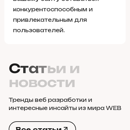
конкурентоспособным и
привлекательным для
пользователей.
С
т
а
т
ь
и
и
н
о
в
о
с
т
и
Тренды веб разработки и
интересные инсайты из мира WEB
В
с
е
с
т
а
т
ь
и