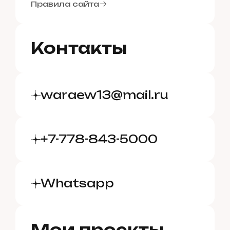
К
о
н
т
а
к
т
ы
Правила сайта
Контакты
waraew13@mail.ru
+7-778-843-5000
Whatsapp
Мои проекты