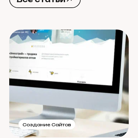
В
с
е
с
т
а
т
ь
и
Создание Сайтов