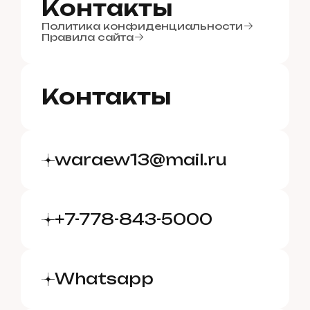
Б
К
л
о
о
н
г
т
а
к
т
ы
К
Политика конфиденциальности
о
н
т
а
к
т
ы
Правила сайта
Контакты
waraew13@mail.ru
+7-778-843-5000
Whatsapp