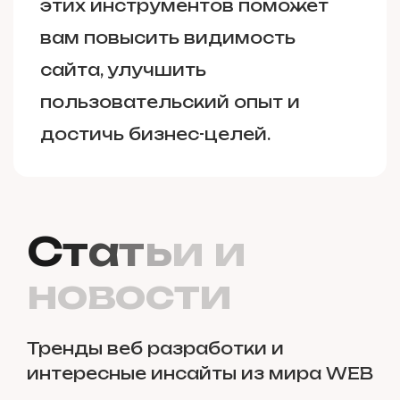
этих инструментов поможет
вам повысить видимость
сайта, улучшить
пользовательский опыт и
достичь бизнес-целей.
С
т
а
т
ь
и
и
н
о
в
о
с
т
и
Тренды веб разработки и
интересные инсайты из мира WEB