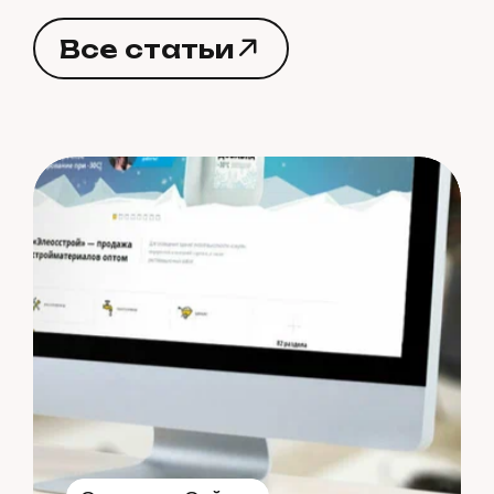
В
с
е
с
т
а
т
ь
и
В
с
е
с
т
а
т
ь
и