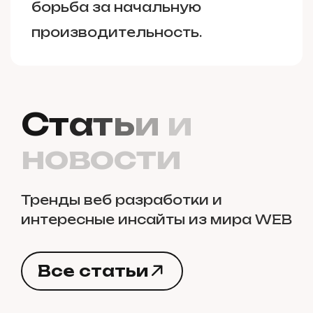
борьба за начальную
производительность.
С
т
а
т
ь
и
и
н
о
в
о
с
т
и
Тренды веб разработки и
интересные инсайты из мира WEB
В
с
е
с
т
а
т
ь
и
В
с
е
с
т
а
т
ь
и