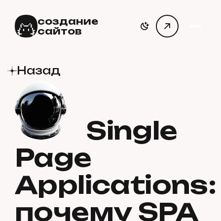
создание
сайтов
Назад
Single
Page
Applications:
почему SPA